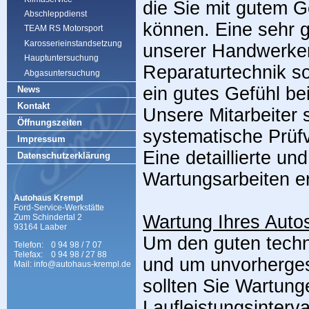
die Sie mit gutem G
Abschleppdienst
können. Eine sehr g
TEAM RS Motorsport
Karosserieinstandsetzung
unserer Handwerke
Hauptuntersuchung
Reparaturtechnik so
Abgasuntersuchung
ein gutes Gefühl be
News
Kontakt
Unsere Mitarbeiter s
Öffnungszeiten
systematische Prüf
Impressum
Eine detaillierte un
Datenschutzerklärung
Wartungsarbeiten e
Autohaus Krempl
Ford-Service-Werkstätte
Wartung Ihres Auto
Zum Schindertal 2
93164 Laaber
Um den guten techn
Telefon:
0 94 98 / 7 07
Telefax:
0 94 98 / 27 88
und um unvorherge
Mail: info@autohaus-krempl.de
sollten Sie Wartung
Laufleistungsinterv