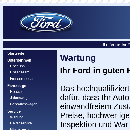
Ihr Partner für 
Startseite
Wartung
Unternehmen
Über uns
Ihr Ford in guten
Unser Team
Firmenrundgang
Fahrzeuge
Das hochqualifizier
Neuwagen
dafür, dass Ihr Aut
Jahreswagen
Gebrauchtwagen
einwandfreiem Zusta
Service
Preise, hochwertige
Wartung
Inspektion und War
Reifenservice
Klimaservice